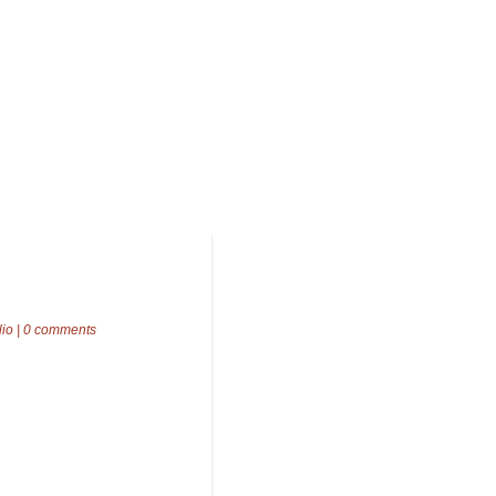
lio
|
0 comments